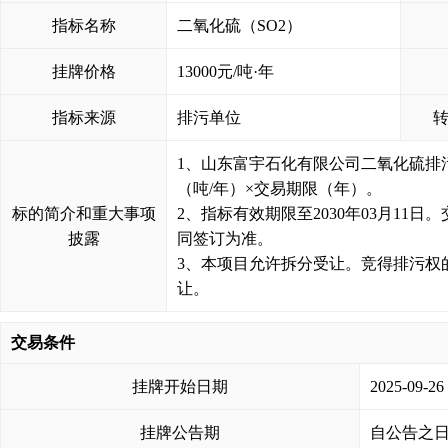
指标名称
二氧化硫（SO2）
挂牌价格
13000元/吨·年
指标来源
排污单位
1、山东富宇石化有限公司二氧化硫排污权
（吨/年）×交易期限（年）。

标的简介和重大事项
2、指标有效期限至2030年03月1
披露
同签订为准。

3、本项目允许拆分受让。竞得排污权
让。
交易条件
挂牌开始日期
2025-09-26
挂牌公告期
自公告之日